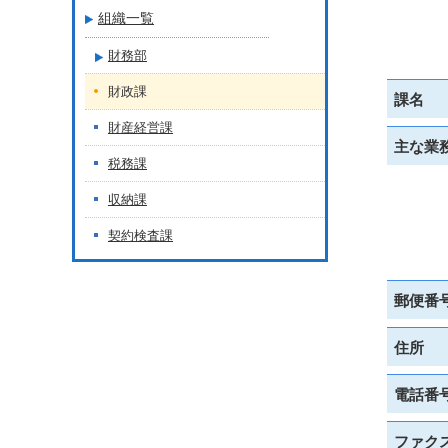
組織一覧
財務部
財政課
課名
財産経営課
主な業
税務課
収納課
契約検査課
郵便番
住所
電話番
ファク