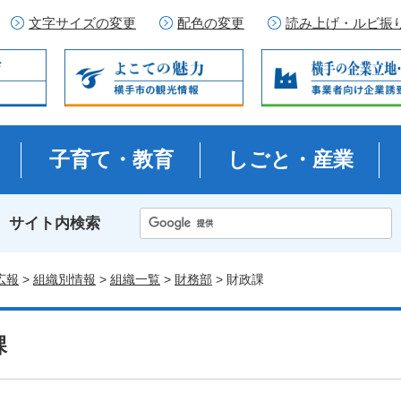
文字サイズの変更
配色の変更
読み上げ・ルビ振
子育て・教育
しごと・産業
サイト内検索
広報
>
組織別情報
>
組織一覧
>
財務部
> 財政課
課