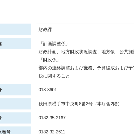
財政課
「計画調整係」
務
財政計画、地方財政状況調査、地方債、公共施
「財政係」
部内の連絡調整および庶務、予算編成および予
税に関すること
013-8601
号
秋田県横手市中央町8番2号（本庁舎2階）
0182-35-2167
号
0182-32-2611
ス番号