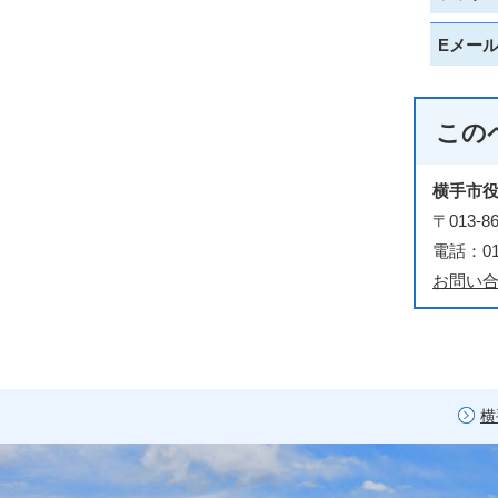
Eメー
この
横手市
〒013
電話：018
お問い
横