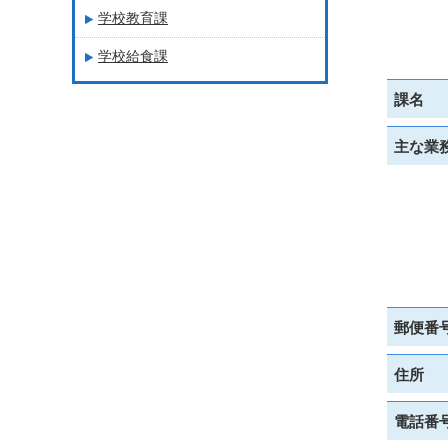
学校教育課
学校給食課
課名
主な業
郵便番
住所
電話番