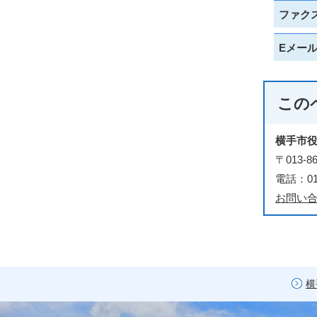
ファク
Eメー
この
横手市
〒013
電話：018
お問い
横