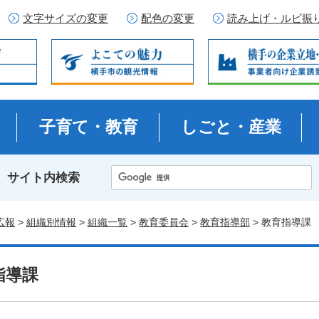
文字サイズの変更
配色の変更
読み上げ・ルビ振
子育て・教育
しごと・産業
サイト内検索
広報
>
組織別情報
>
組織一覧
>
教育委員会
>
教育指導部
> 教育指導課
指導課