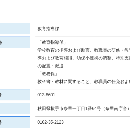
教育指導課
「教育指導係」
務
学校教育の指導および助言、教職員の研修・教
導および教育相談、幼保小連携の調整、特別支援
の配置・派遣
「教務係」
教科書・教材に関すること、教職員の任免およ
013-8601
号
秋田県横手市条里一丁目1番64号（条里南庁舎
0182-35-2123
号