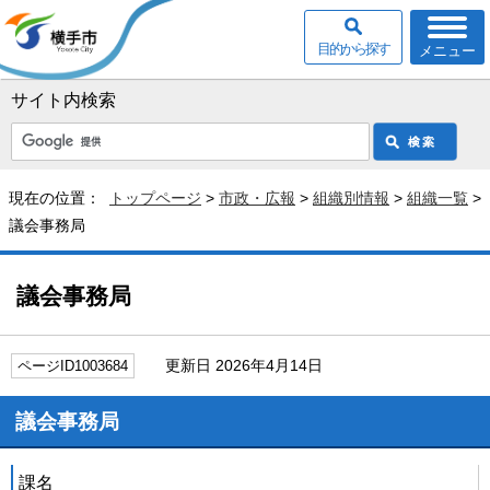
目的から探す
メニュー
サイト内検索
現在の位置：
トップページ
>
市政・広報
>
組織別情報
>
組織一覧
>
議会事務局
議会事務局
更新日 2026年4月14日
ページID1003684
議会事務局
課名