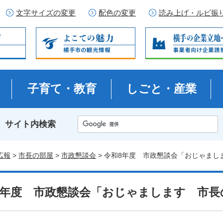
文字サイズの変更
配色の変更
読み上げ・ルビ振
子育て・教育
しごと・産業
サイト内検索
広報
>
市長の部屋
>
市政懇談会
> 令和8年度 市政懇談会「おじゃま
8年度 市政懇談会「おじゃまします 市長