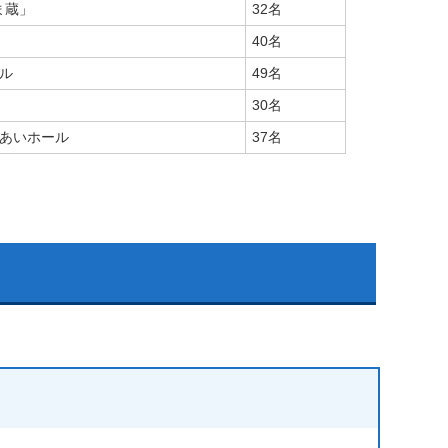
ま蔵」
32名
40名
ル
49名
30名
あいホール
37名