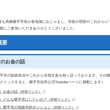
度も髙橋横手市長が各地域におじゃまし、市政の現状やこれからに
様にご参加いただきありがとうございました。
概要
市のお金の話
手市の財政状況やこれから目指す姿を熱く語っております。その
をクリックすると、横手市役所公式Youtubeページに移動します）
1）お金の話
（外部リンク）
2）どんな横手市にしたいの？
（外部リンク）
3）横手市の地政学的ポジション
（外部リンク）