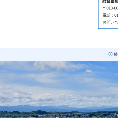
総務企
〒013
電話：018
お問い
横