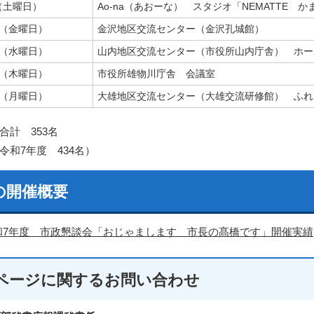
（土曜日）
Ao-na（あおーな） スタジオ「NEMATTE か
日（金曜日）
金沢地区交流センター（金沢孔城館）
日（水曜日）
山内地区交流センター（市役所山内庁舎） ホー
日（木曜日）
市役所雄物川庁舎 会議室
日（月曜日）
大雄地区交流センター（大雄交流研修館） ふれ
合計 353名
令和7年度 434名）
の開催概要
和7年度 市政懇談会「おじゃまします 市長の髙橋です」開催実績
ページに関する
お問い合わせ