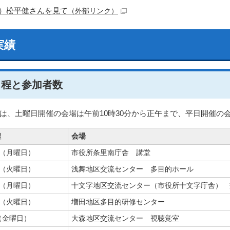
4）松平健さんを見て
（外部リンク）
実績
日程と参加者数
は、土曜日開催の会場は午前10時30分から正午まで、平日開催の会
程
会場
日（月曜日）
市役所条里南庁舎 講堂
日（火曜日）
浅舞地区交流センター 多目的ホール
日（月曜日）
十文字地区交流センター（市役所十文字庁舎） 
日（火曜日）
増田地区多目的研修センター
（金曜日）
大森地区交流センター 視聴覚室