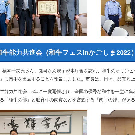
和牛能力共進会（和牛フェスinかごしま2022
日、橋本一志氏さん、健司さん親子が本庁舎を訪れ、和牛のオリンピ
」に肉牛を出品することを報告しました。市長は、日々、品質向
牛能力共進会…5年に一度開催され、全国の優秀な和牛を一堂に集
る「種牛の部」と肥育牛の肉質などを審査する「肉牛の部」がある