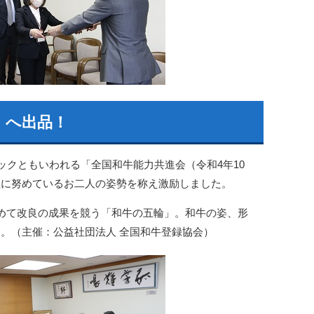
）へ出品！
ックともいわれる「全国和牛能力共進会（令和4年10
上に努めているお二人の姿勢を称え激励しました。
めて改良の成果を競う「和牛の五輪」。和牛の姿、形
。（主催：公益社団法人 全国和牛登録協会）