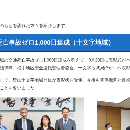
のもとを訪れた方々を紹介します。
死亡事故ゼロ1,000日達成（十文字地域）
域の交通死亡事故ゼロ1,000日達成を称えて、9月28日に表彰式
指導隊、横手地区安全運転管理者協会、十文字地域局ほか）へ表
して、畠山十文字地域局長が表彰状を受領。今後も関係機関と連
ことを誓いました。