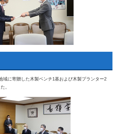
地域に寄贈した木製ベンチ1基および木製プランター2
した。