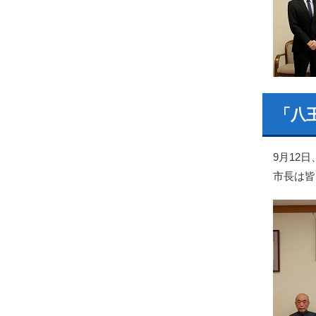
「八
9月12
市長は皆