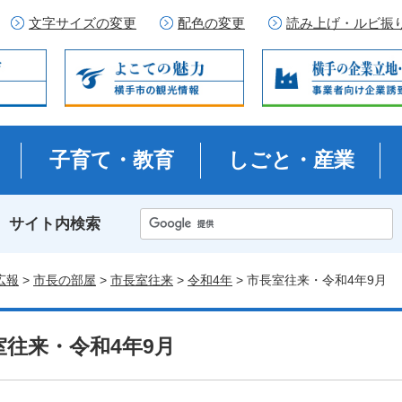
文字サイズの変更
配色の変更
読み上げ・ルビ振
子育て・教育
しごと・産業
サイト内検索
広報
>
市長の部屋
>
市長室往来
>
令和4年
> 市長室往来・令和4年9月
室往来・令和4年9月