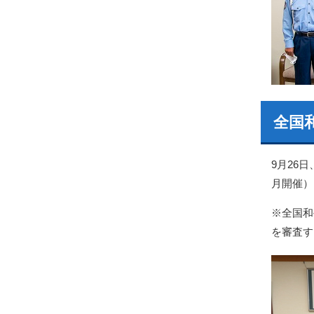
全国
9月26
月開催）
※全国和
を審査す