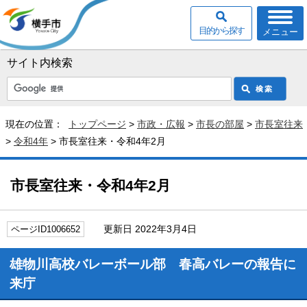
目的から探す
メニュー
サイト内検索
現在の位置：
トップページ
>
市政・広報
>
市長の部屋
>
市長室往来
>
令和4年
> 市長室往来・令和4年2月
市長室往来・令和4年2月
更新日 2022年3月4日
ページID1006652
雄物川高校バレーボール部 春高バレーの報告に
来庁