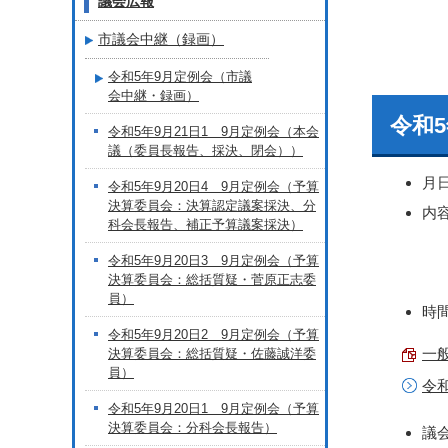
議会広報
市議会中継（録画）
令和5年9月定例会（市議
会中継・録画）
令和
令和5年9月21日1 9月定例会（本会
議（委員長報告、採決、閉会））
月
令和5年9月20日4 9月定例会（予算
決算委員会：決算認定議案採決、分
内
科会長報告、補正予算議案採決）
令和5年9月20日3 9月定例会（予算
決算委員会：総括質疑・菅原正志委
員）
時間
令和5年9月20日2 9月定例会（予算
一般
決算委員会：総括質疑・佐藤誠洋委
員）
令
令和5年9月20日1 9月定例会（予算
決算委員会：分科会長報告）
議