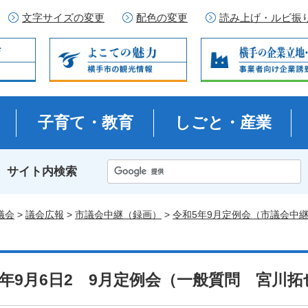
文字サイズの変更
配色の変更
読み上げ・ルビ振
子育て・教育
しごと・産業
サイト内検索
議会
>
議会広報
>
市議会中継（録画）
>
令和5年9月定例会（市議会中
5年9月6日2 9月定例会（一般質問 宮川