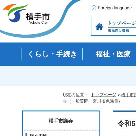
Foreign language
くらし・手続き
福祉・医療
現在の位置：
トップページ
>
横手市
会（一般質問 宮川拓也議員）
横手市議会
令和