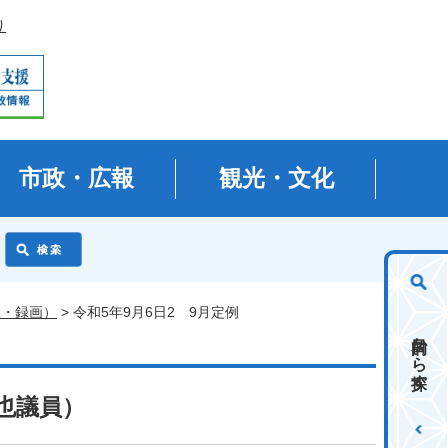
り
市政・広報
観光・文化
継・録画）
> 令和5年9月6日2 9月定例
目的から探す
拓也議員）