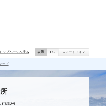
トップページへ戻る
表示
PC
スマートフォン
マップ
役所
央町8番2号