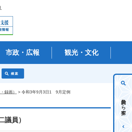
り
市政・広報
観光・文化
継・録画）
> 令和3年9月3日1 9月定例
目的から探す
健二議員）