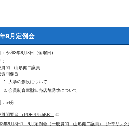
3年9月定例会
日：令和3年9月3日（金曜日）
容：
般質問 山形健二議員
般質問要旨
大学の創設について
会員制倉庫型卸売店舗誘致について
：54分
質問要旨 （PDF 475.5KB）
和3年9月3日1 9月定例会（一般質問 山形健二議員）
（外部リンク