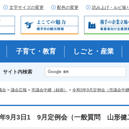
文字サイズの変更
配色の変更
読み上げ・ルビ振
子育て・教育
しごと・産業
サイト内検索
議会
>
議会広報
>
市議会中継（録画）
>
令和3年9月定例会（市議会中
3年9月3日1 9月定例会（一般質問 山形