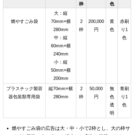
枠
色
大：縦
燃やすごみ袋
70mm×横
2
200,000
黄
赤刷
280mm
枠
円
色
り1
中：縦
色
60mm×横
240mm
小：縦
50mm×横
200mm
プラスチック製容
縦70mm×横
2
50,000
無
青刷
器包装類専用袋
280mm
枠
円
色
り1
透
色
明
燃やすごみ袋の広告は大・中・小で2枠とし、大の枠サ