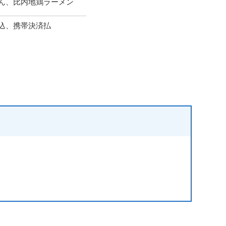
ん、比内地鶏ラーメン
込、携帯決済払