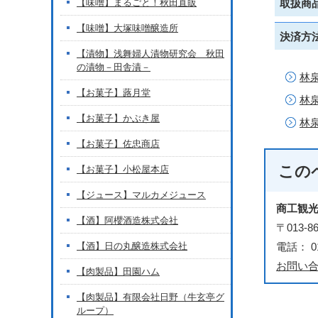
【味噌】まるごと！秋田直販
取扱商
【味噌】大塚味噌醸造所
決済方
【漬物】浅舞婦人漬物研究会 秋田
の漬物－田舎漬－
林泉
【お菓子】蕗月堂
林
【お菓子】かぶき屋
林泉
【お菓子】佐忠商店
この
【お菓子】小松屋本店
【ジュース】マルカメジュース
商工観
【酒】阿櫻酒造株式会社
〒013
【酒】日の丸醸造株式会社
電話： 01
お問い
【肉製品】田園ハム
【肉製品】有限会社日野（牛玄亭グ
ループ）