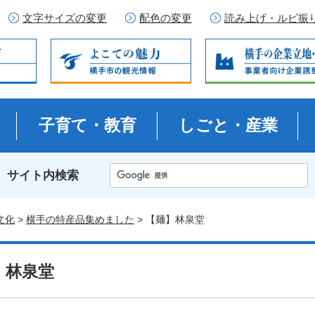
文字サイズの変更
配色の変更
読み上げ・ルビ振
子育て・教育
しごと・産業
サイト内検索
文化
>
横手の特産品集めました
> 【麺】林泉堂
】林泉堂