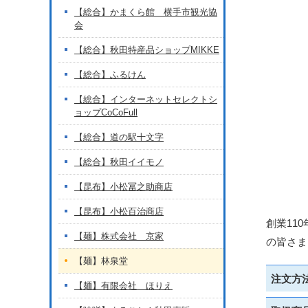
【総合】かまくら館 横手市観光協
会
【総合】秋田特産品ショップMIKKE
【総合】ふるけん
【総合】インターネットセレクトシ
ョップCoCoFull
【総合】道の駅十文字
【総合】秋田イイモノ
【昆布】小松冨之助商店
【昆布】小松百治商店
創業11
【麺】株式会社 京家
の皆さま
【麺】林泉堂
注文方
【麺】有限会社 ほりえ