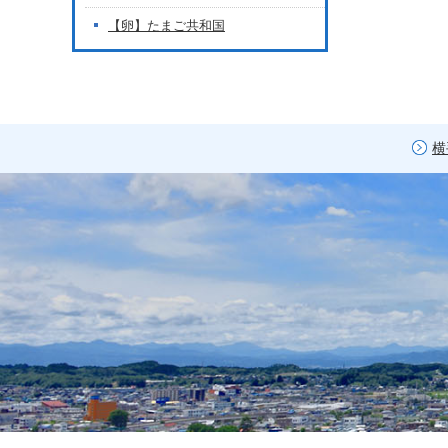
【卵】たまご共和国
横