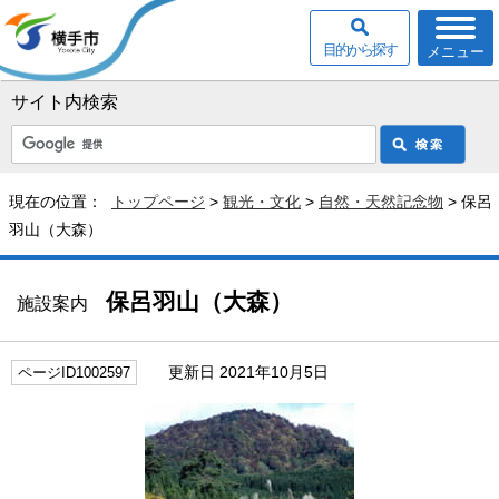
目的から探す
メニュー
サイト内検索
現在の位置：
トップページ
>
観光・文化
>
自然・天然記念物
> 保呂
羽山（大森）
保呂羽山（大森）
施設案内
更新日 2021年10月5日
ページID1002597