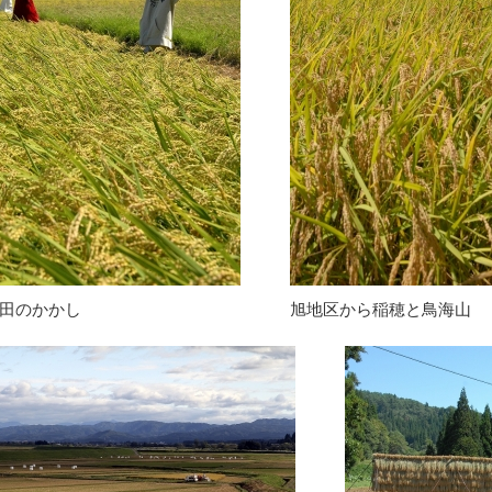
田のかかし
旭地区から稲穂と鳥海山