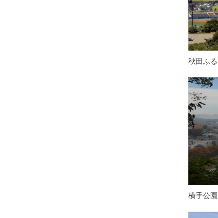
秋田ふる
横手公園