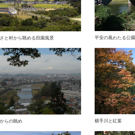
平安の風わたる公
さと村から眺める田園風景
横手川と紅葉
からの眺め