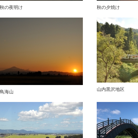
秋の夜明け
秋の夕焼け
山内黒沢地区
鳥海山