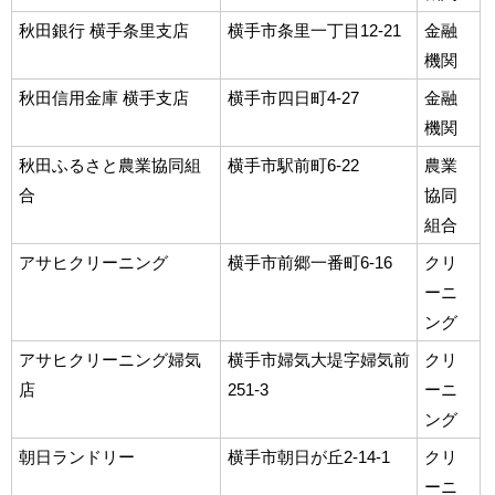
秋田銀行 横手条里支店
横手市条里一丁目12-21
金融
機関
秋田信用金庫 横手支店
横手市四日町4-27
金融
機関
秋田ふるさと農業協同組
横手市駅前町6-22
農業
合
協同
組合
アサヒクリーニング
横手市前郷一番町6-16
クリ
ーニ
ング
アサヒクリーニング婦気
横手市婦気大堤字婦気前
クリ
店
251-3
ーニ
ング
朝日ランドリー
横手市朝日が丘2-14-1
クリ
ーニ