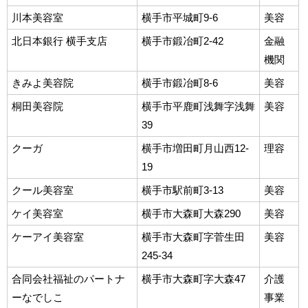
川本美容室
横手市平城町9-6
美容
北日本銀行 横手支店
横手市鍛冶町2-42
金融
機関
きみよ美容院
横手市鍛冶町8-6
美容
桐田美容院
横手市平鹿町浅舞字浅舞
美容
39
クーガ
横手市増田町月山西12-
理容
19
クール美容室
横手市駅前町3-13
美容
ケイ美容室
横手市大森町大森290
美容
ケーアイ美容室
横手市大森町字菅生田
美容
245-34
合同会社福祉のパートナ
横手市大森町字大森47
介護
ーなでしこ
事業