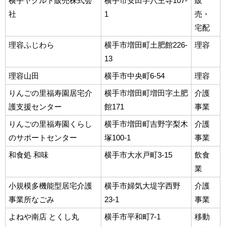
横手ヤクルト販売株式会
横手市安田字八王寺107-
販
社
1
売・
宅配
理容ふじわら
横手市増田町土肥館226-
理容
13
理容山田
横手市中央町6-54
理容
りんごの里福寿園居宅介
横手市増田町増田字土肥
介護
護支援センター
館171
事業
りんごの里福寿園くらし
横手市増田町吉野字梨木
介護
のサポートセンター
塚100-1
事業
和食処 和味
横手市大水戸町3-15
飲食
業
小規模多機能型居宅介護
横手市婦気大堤字西野
介護
事業所なごみ
23-1
事業
よねや南店 とくし丸
横手市平和町7-1
移動