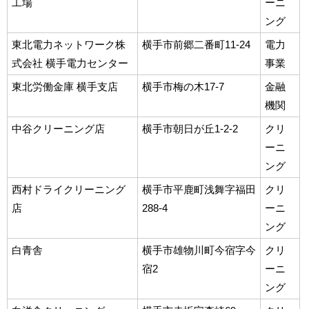
工場
ーニ
ング
東北電力ネットワーク株
横手市前郷二番町11-24
電力
式会社 横手電力センター
事業
東北労働金庫 横手支店
横手市梅の木17-7
金融
機関
中谷クリーニング店
横手市朝日が丘1-2-2
クリ
ーニ
ング
西村ドライクリーニング
横手市平鹿町浅舞字福田
クリ
店
288-4
ーニ
ング
白青舎
横手市雄物川町今宿字今
クリ
宿2
ーニ
ング