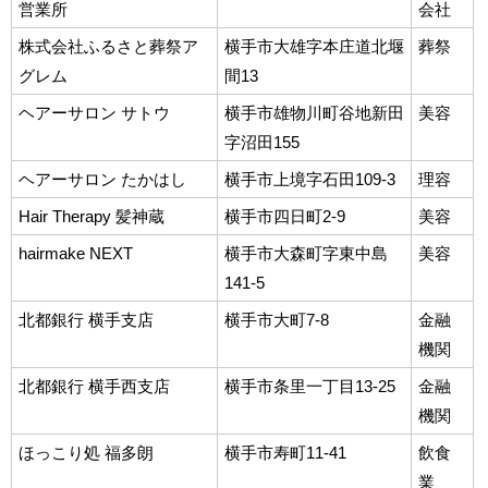
営業所
会社
株式会社ふるさと葬祭ア
横手市大雄字本庄道北堰
葬祭
グレム
間13
ヘアーサロン サトウ
横手市雄物川町谷地新田
美容
字沼田155
ヘアーサロン たかはし
横手市上境字石田109-3
理容
Hair Therapy 髪神蔵
横手市四日町2-9
美容
hairmake NEXT
横手市大森町字東中島
美容
141-5
北都銀行 横手支店
横手市大町7-8
金融
機関
北都銀行 横手西支店
横手市条里一丁目13-25
金融
機関
ほっこり処 福多朗
横手市寿町11-41
飲食
業