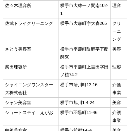
佐々木理容所
横手市大雄一ノ関南102-
理容
1
佐武ドライクリーニング
横手市大森町字大森265
クリ
ーニ
ング
さとう美容室
横手市平鹿町醍醐字下醍
美容
醐50
柴田理容所
横手市平鹿町上吉田字田
理容
ノ植74-2
シャイニングワンスター
横手市清川町13-16
介護
ズ株式会社
事業
シャン美容室
横手市旭川1-4-24
美容
ショートステイ えがお
横手市羽黒町11-46
介護
事業
白銀美容室
横手市前郷1-6-6
美容