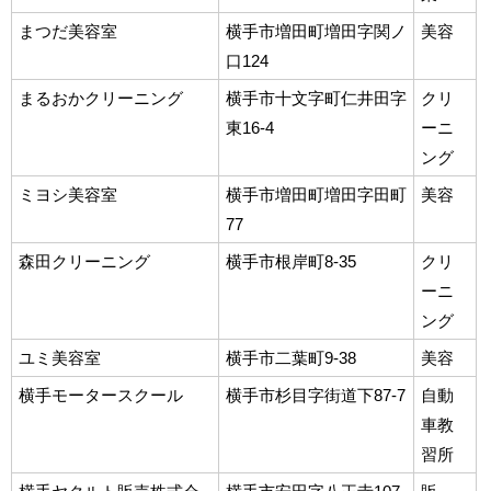
まつだ美容室
横手市増田町増田字関ノ
美容
口124
まるおかクリーニング
横手市十文字町仁井田字
クリ
東16-4
ーニ
ング
ミヨシ美容室
横手市増田町増田字田町
美容
77
森田クリーニング
横手市根岸町8-35
クリ
ーニ
ング
ユミ美容室
横手市二葉町9-38
美容
横手モータースクール
横手市杉目字街道下87-7
自動
車教
習所