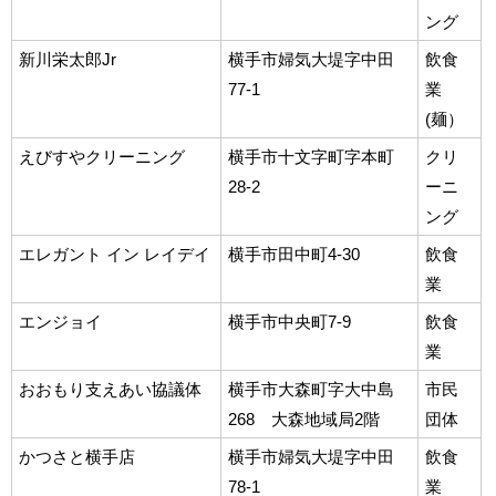
ング
新川栄太郎Jr
横手市婦気大堤字中田
飲食
77-1
業
(麺）
えびすやクリーニング
横手市十文字町字本町
クリ
28-2
ーニ
ング
エレガント イン レイデイ
横手市田中町4-30
飲食
業
エンジョイ
横手市中央町7-9
飲食
業
おおもり支えあい協議体
横手市大森町字大中島
市民
268 大森地域局2階
団体
かつさと横手店
横手市婦気大堤字中田
飲食
78-1
業