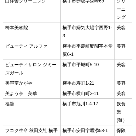
白洋舎クリーニング
横手市赤坂字森崎69
クリ
ーニ
ング
橋本美容院
横手市婦気大堤字西野1-
美容
3
ビューティ アルファ
横手市平鹿町醍醐字本堂
美容
尻6-1
ビューティサロン ジミー
横手市平城町5-10
美容
ズガール
美容室かがや
横手市寿町1-21
美容
美よう亭 美華
横手市横山町2-11
美容
福龍
横手市旭川1-4-17
飲食
業
(麺）
フコク生命 秋田支社 横手
横手市安田字堰添58-1
保険