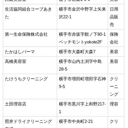
生活協同組合コープあき
横手市金沢中野字上矢来
日用
た
沢22-1
品販
売
第一生命保険株式会社
横手市赤坂字館ノ下80-1
保険
ベッチモントyokote2F
会社
たかはしパーマ
横手市大森町大森7
美容
高橋美容室
横手市山内土渕字中島
美容
28-5
たけうちクリーニング
横手市増田町増田字石神
クリ
9-5
ーニ
ング
土田理容店
横手市黒川字上和野217-
理容
1
照井ドライクリーニング
横手市中央町2-21
クリ