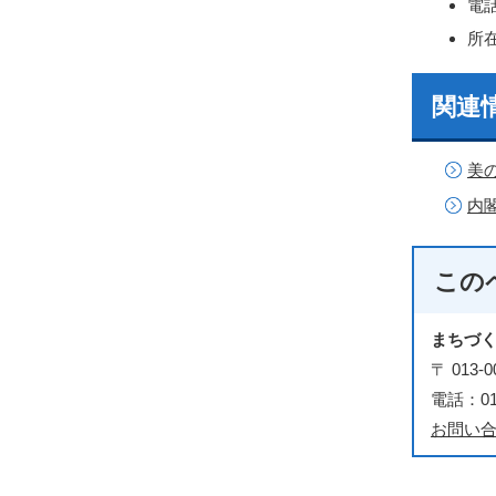
電話
所
関連
美
内
この
まちづ
〒 01
電話：018
お問い