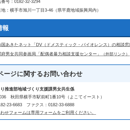
番号：0182-32-3294
在地：横手市旭川一丁目3-46（県平鹿地域振興局内）
情報
の国あきたネット「DV（ドメスティック・バイオレンス）の相談窓
閣府男女共同参画局「配偶者暴力相談支援センター」
（外部リンク）
ページに関する
お問い合わせ
くり推進部地域づくり支援課男女共生係
3-0036 秋田県横手市駅前町1番10号（よこてイースト）
2-23-6683 ファクス：0182-33-6888
合わせフォームは専用フォームをご利用ください。