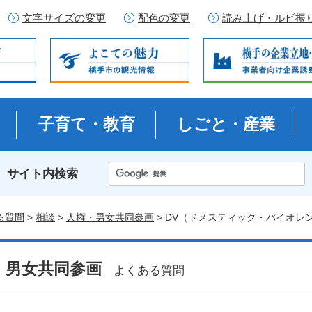
文字サイズの変更
配色の変更
読み上げ・ルビ振
子育て・教育
しごと・産業
サイト内検索
る質問
>
相談
>
人権・男女共同参画
> DV（ドメスティック・バイオレ
・男女共同参画
よくある質問