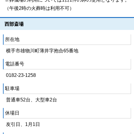
（午後2時の火葬時は利用不可）
西部斎場
所在地
横手市雄物川町薄井字抱合65番地
電話番号
0182-23-1258
駐車場
普通車52台、大型車2台
休場日
友引日、1月1日