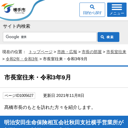
目的から探す
メニュー
サイト内検索
現在の位置：
トップページ
>
市政・広報
>
市長の部屋
>
市長室往来
>
令和2年・令和3年
> 市長室往来・令和3年9月
市長室往来・令和3年9月
更新日 2021年11月8日
ページID1005627
髙橋市長のもとを訪れた方々を紹介します。
明治安田生命保険相互会社秋田支社横手営業所が