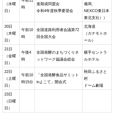
午前11
（水曜
進期成同盟会
備局、
時
日）
令和4年度秋季要望会
NEXCO東日本
東北支社））
20日
北海道
午前10
全国道路利用者会議第72
（木曜
（カナモトホ
時
回全国大会
日）
ール）
21日
午後4
全国発酵のまちづくりネ
横手セントラ
（金曜
時
ットワーク協議会総会
ルホテル
日）
22日
秋田ふるさと
午前10
「全国発酵食品サミット
（土曜
村
時15分
inよこて」開会式
日）
ドーム劇場
23日
（日曜
日）