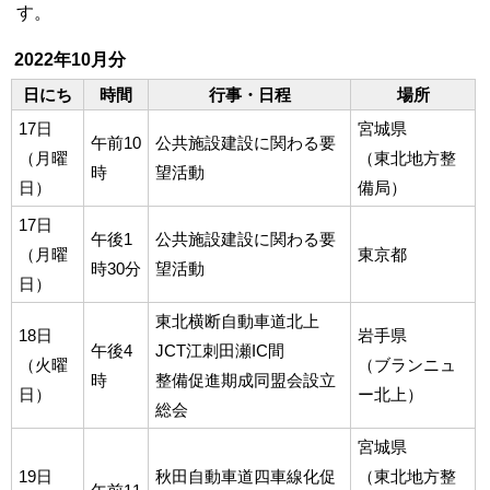
す。
2022年10月分
日にち
時間
行事・日程
場所
17日
宮城県
午前10
公共施設建設に関わる要
（月曜
（東北地方整
時
望活動
日）
備局）
17日
午後1
公共施設建設に関わる要
（月曜
東京都
時30分
望活動
日）
東北横断自動車道北上
18日
岩手県
午後4
JCT江刺田瀬IC間
（火曜
（ブランニュ
時
整備促進期成同盟会設立
日）
ー北上）
総会
宮城県
19日
秋田自動車道四車線化促
（東北地方整