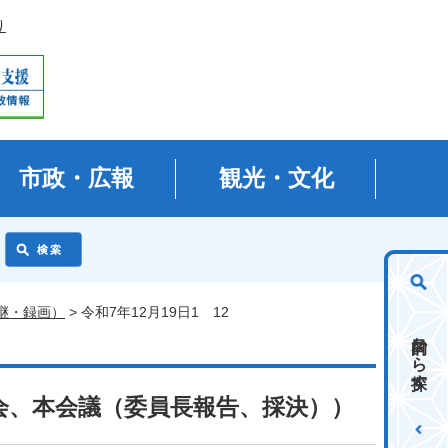
り
市政・広報
観光・文化
継・録画）
> 令和7年12月19日1 12
目的から探す
員会、本会議（委員長報告、採決））