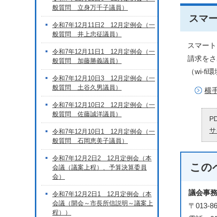
般質問 立身万千子議員）
スマ
令和7年12月11日2 12月定例会（一
般質問 井上忠征議員）
スマート
令和7年12月11日1 12月定例会（一
請求をさ
般質問 加藤勝義議員）
（wi-
令和7年12月10日3 12月定例会（一
般質問 土谷久男議員）
横
令和7年12月10日2 12月定例会（一
般質問 佐藤誠洋議員）
P
サ
令和7年12月10日1 12月定例会（一
般質問 石岡恵美子議員）
令和7年12月2日2 12月定例会（本
この
会議（議案上程）、予算決算委員
会）
議会事
令和7年12月2日1 12月定例会（本
会議（開会～市長所信説明～議案上
〒013
程））