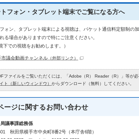
ートフォン・タブレット端末でご覧になる方へ
フォン、タブレット端末による視聴は、パケット通信料定額制の
れる場合がありますので特にご注意ください。
fi環境下での視聴をお勧めします。）
手市議会動画チャンネル
（外部リンク）
DFファイルをご覧いただくには、「Adobe（R） Reader（R）」等
イト（新しいウィンドウ）
からダウンロード（無料）してください。
ページに関する
お問い合わせ
務局議事課総務係
-8601 秋田県横手市中央町8番2号（本庁舎6階）