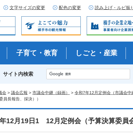
文字サイズの変更
配色の変更
読み上げ・ルビ振
子育て・教育
しごと・産業
サイト内検索
議会
>
議会広報
>
市議会中継（録画）
>
令和7年12月定例会（市議会中
委員長報告、採決））
7年12月19日1 12月定例会（予算決算委