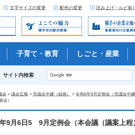
文字サイズの変更
配色の変更
読み上げ・ルビ振
子育て・教育
しごと・産業
サイト内検索
議会
>
議会広報
>
市議会中継（録画）
>
令和6年9月定例会（市議会中
員会）
6年9月6日5 9月定例会（本会議（議案上