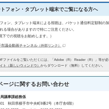
ートフォン・タブレット端末でご覧になる方へ
フォン、タブレット端末による視聴は、パケット通信料定額制の
れる場合がありますので特にご注意ください。
fi環境下での視聴をお勧めします。）
手市議会動画チャンネル
（外部リンク）
DFファイルをご覧いただくには、「Adobe（R） Reader（R）」等
イト（新しいウィンドウ）
からダウンロード（無料）してください。
ページに関する
お問い合わせ
務局議事課総務係
-8601 秋田県横手市中央町8番2号（本庁舎6階）