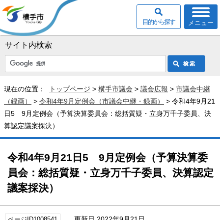
目的から探す
メニュー
サイト内検索
現在の位置：
トップページ
>
横手市議会
>
議会広報
>
市議会中継
（録画）
>
令和4年9月定例会（市議会中継・録画）
> 令和4年9月21
日5 9月定例会（予算決算委員会：総括質疑・立身万千子委員、決
算認定議案採決）
令和4年9月21日5 9月定例会（予算決算委
員会：総括質疑・立身万千子委員、決算認定
議案採決）
更新日 2022年9月21日
ページID1008541