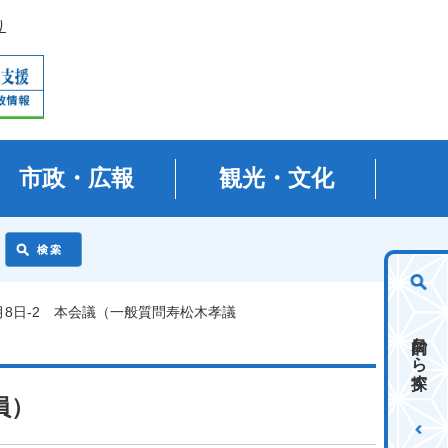
り
市政・広報
観光・文化
6月8日-2 本会議（一般質問寿松木孝議
目的から探す
員）