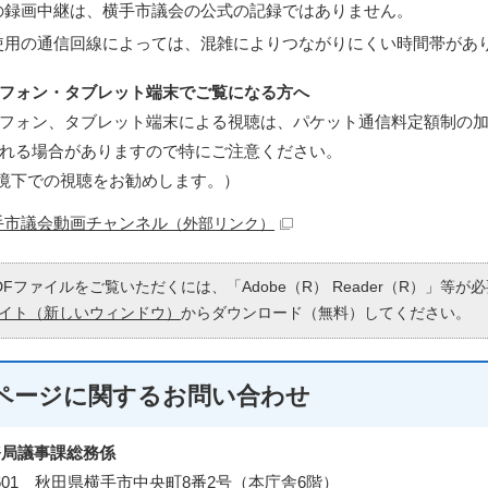
の録画中継は、横手市議会の公式の記録ではありません。
使用の通信回線によっては、混雑によりつながりにくい時間帯があ
フォン・タブレット端末でご覧になる方へ
フォン、タブレット端末による視聴は、パケット通信料定額制の
れる場合がありますので特にご注意ください。
fi環境下での視聴をお勧めします。）
手市議会動画チャンネル
（外部リンク）
DFファイルをご覧いただくには、「Adobe（R） Reader（R）」等
イト（新しいウィンドウ）
からダウンロード（無料）してください。
ページに関する
お問い合わせ
務局議事課総務係
-8601 秋田県横手市中央町8番2号（本庁舎6階）