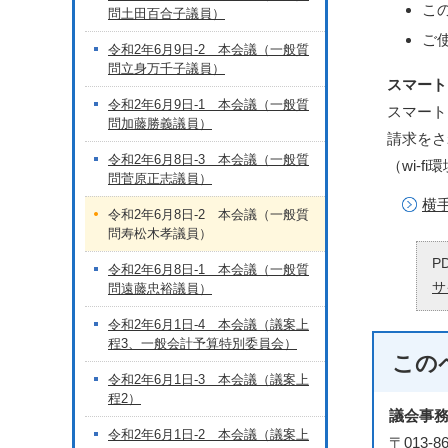
こ
問土田百合子議員）
ご
令和2年6月9日-2 本会議（一般質
問立身万千子議員）
スマート
令和2年6月9日-1 本会議（一般質
スマート
問加藤勝義議員）
請求をさ
令和2年6月8日-3 本会議（一般質
（wi-
問菅原正志議員）
横
令和2年6月8日-2 本会議（一般質
問寿松木孝議員）
P
令和2年6月8日-1 本会議（一般質
サ
問遠藤忠裕議員）
令和2年6月1日-4 本会議（議案上
程3、一般会計予算特別委員会）
この
令和2年6月1日-3 本会議（議案上
程2）
議会事
令和2年6月1日-2 本会議（議案上
〒013