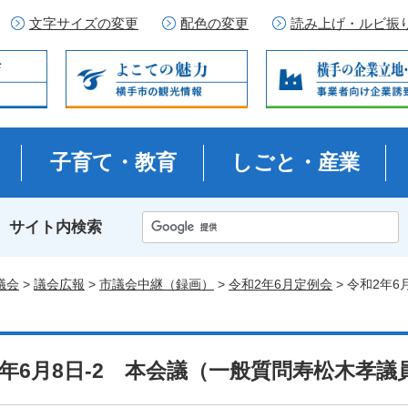
文字サイズの変更
配色の変更
読み上げ・ルビ振
子育て・教育
しごと・産業
サイト内検索
議会
>
議会広報
>
市議会中継（録画）
>
令和2年6月定例会
> 令和2年
2年6月8日-2 本会議（一般質問寿松木孝議