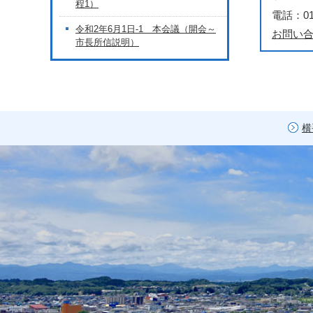
程1）
電話：018
令和2年6月1日-1 本会議（開会～
お問い
市長所信説明）
横