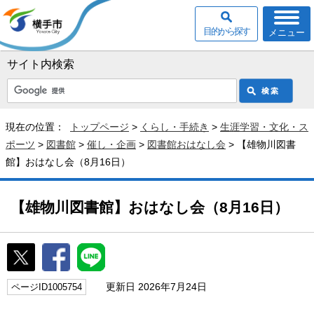
目的から探す
メニュー
サイト内検索
現在の位置：
トップページ
>
くらし・手続き
>
生涯学習・文化・ス
ポーツ
>
図書館
>
催し・企画
>
図書館おはなし会
> 【雄物川図書
館】おはなし会（8月16日）
【雄物川図書館】おはなし会（8月16日）
更新日 2026年7月24日
ページID1005754