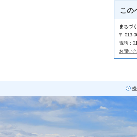
この
まちづ
〒 01
電話：018
お問い
横