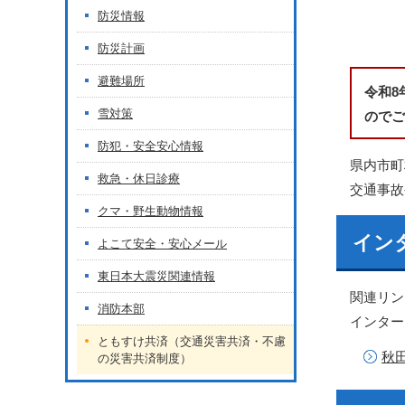
防災情報
防災計画
避難場所
令和8
雪対策
のでご
防犯・安全安心情報
県内市町
救急・休日診療
交通事故
クマ・野生動物情報
イン
よこて安全・安心メール
東日本大震災関連情報
関連リン
消防本部
インター
ともすけ共済（交通災害共済・不慮
秋
の災害共済制度）