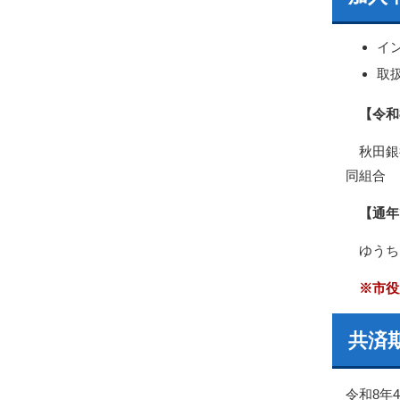
イ
取
【令和8
秋田銀
同組合
【通年
ゆうち
※市役
共済
令和8年