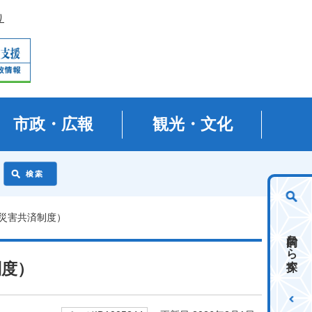
り
市政・広報
観光・文化
の災害共済制度）
目的から探す
制度）