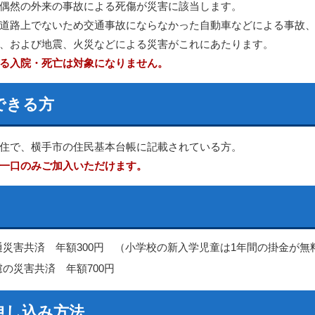
偶然の外来の事故による死傷が災害に該当します。
道路上でないため交通事故にならなかった自動車などによる事故
、および地震、火災などによる災害がこれにあたります。
る入院・死亡は対象になりません。
できる方
住で、横手市の住民基本台帳に記載されている方。
一口のみご加入いただけます。
通災害共済 年額300円 （小学校の新入学児童は1年間の掛金が無
慮の災害共済 年額700円
申し込み方法