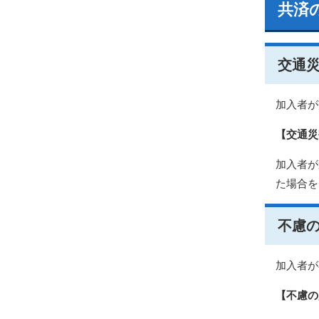
共済
交通
加入者
【交通災
加入者が
た場合を
不慮
加入者が
【不慮の