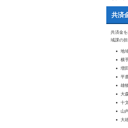
共済
共済金を
域課の担
地域
横手
増田
平鹿
雄物
大森
十文
山内
大雄