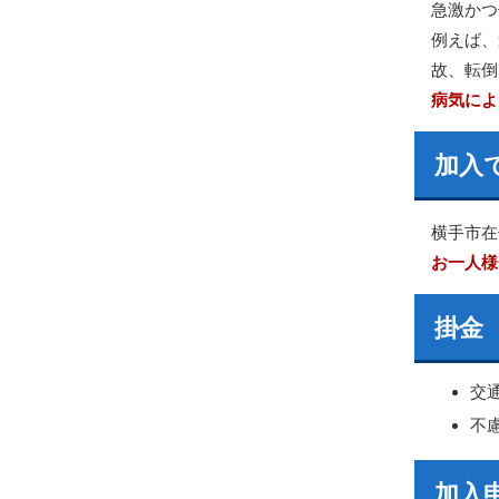
急激かつ
例えば、
故、転倒
病気によ
加入
横手市在
お一人様
掛金
交
不
加入