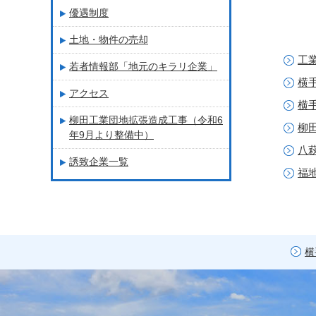
優遇制度
土地・物件の売却
工
若者情報部「地元のキラリ企業」
横
アクセス
横
柳田工業団地拡張造成工事（令和6
柳
年9月より整備中）
八
誘致企業一覧
福
横