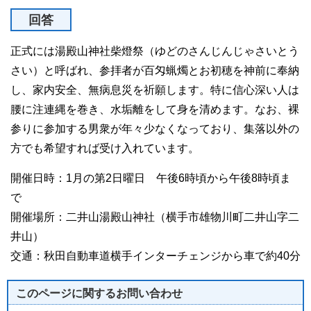
回答
正式には湯殿山神社柴燈祭（ゆどのさんじんじゃさいとう
さい）と呼ばれ、参拝者が百匁蝋燭とお初穂を神前に奉納
し、家内安全、無病息災を祈願します。特に信心深い人は
腰に注連縄を巻き、水垢離をして身を清めます。なお、裸
参りに参加する男衆が年々少なくなっており、集落以外の
方でも希望すれば受け入れています。
開催日時：1月の第2日曜日 午後6時頃から午後8時頃ま
で
開催場所：二井山湯殿山神社（横手市雄物川町二井山字二
井山）
交通：秋田自動車道横手インターチェンジから車で約40分
このページに関する
お問い合わせ