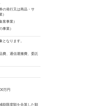
。
券の発行又は商品・サ
業）
集客事業）
の事業）
象となります。
品費、通信運搬費、委託
00万円
補助限度額を合算した額