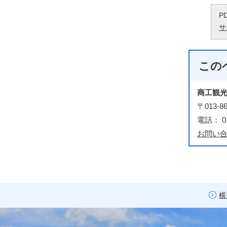
P
サ
この
商工観
〒013
電話： 01
お問い
横