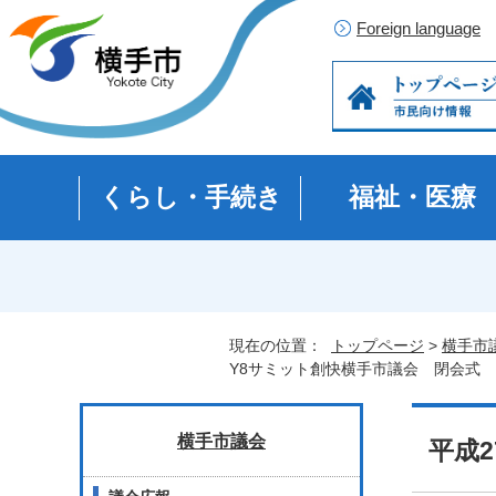
Foreign language
くらし・手続き
福祉・医療
現在の位置：
トップページ
>
横手市
Y8サミット創快横手市議会 閉会式
横手市議会
平成