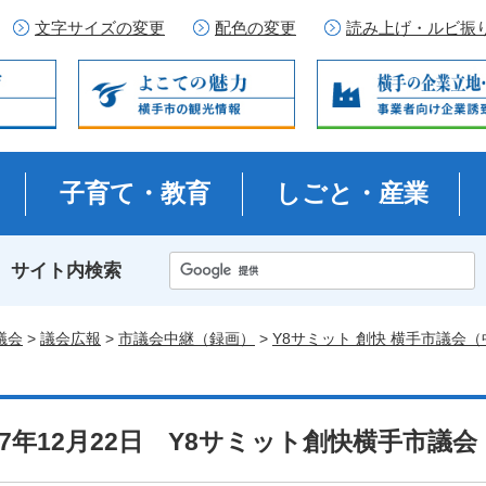
文字サイズの変更
配色の変更
読み上げ・ルビ振
子育て・教育
しごと・産業
サイト内検索
議会
>
議会広報
>
市議会中継（録画）
>
Y8サミット 創快 横手市議会
27年12月22日 Y8サミット創快横手市議