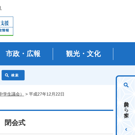
り
市政・広報
観光・文化
（中学生議会）
> 平成27年12月22日
目的から探す
会 閉会式